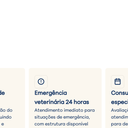
de
Emergência
Consu
veterinária 24 horas
espec
ção do
Atendimento imediato para
Avaliaç
guindo
situações de emergência,
atendim
 e
com estrutura disponível
para de