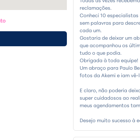
Todas às vezes recebemo
reclamações.
Conheci 10 especialista
nto
sem palavras para descre
cada um.
Gostaria de deixar um ab
que acompanhou os últi
tudo o que podia.
Obrigada à toda equipe!
Um abraço para Paulo B
fotos da Akemi e iam vê-
E claro, não poderia dei
super cuidadosos ao real
meus agendamentos ta
Desejo muito sucesso à 