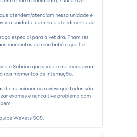
s um ótimo atendimento, nunca tive
s que atendem/atendiam nessa unidade e
ver o cuidado, carinho e atendimento de
raço especial para a vet dra. Thamires
mos momentos do meu bebê e que fez
essa e Sabrina que sempre me mandavam
la nos momentos de internação.
xar de mencionar na review que todos são
izar exames e nunca tive problema com
mbém.
equipe WeVets SCS.