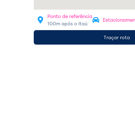
Ponto de referência
Estacioname
100m após o Itaú
Traçar rota