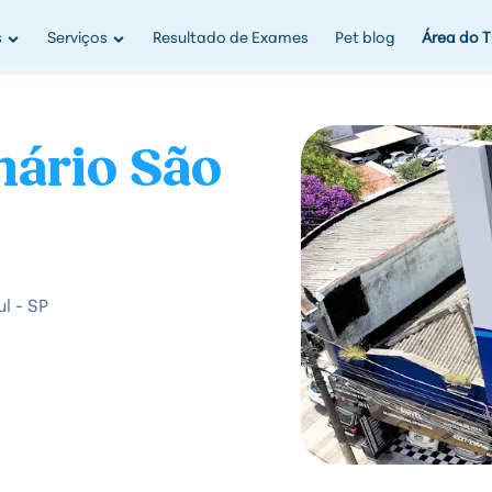
s
Serviços
Resultado de Exames
Pet blog
Área do T
nário São
l - SP