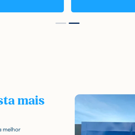
sta mais
a melhor