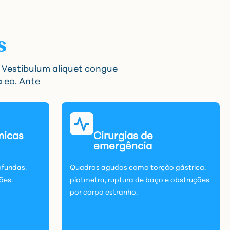
s
. Vestibulum aliquet congue
a eo. Ante
micas
Cirurgias de
emergência
ofundas,
Quadros agudos como torção gástrica,
ões.
piotmetra, ruptura de baço e obstruções
por corpo estranho.