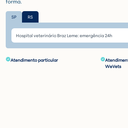
forma.
SP
RS
Atendimento particular
Atendiment
WeVets