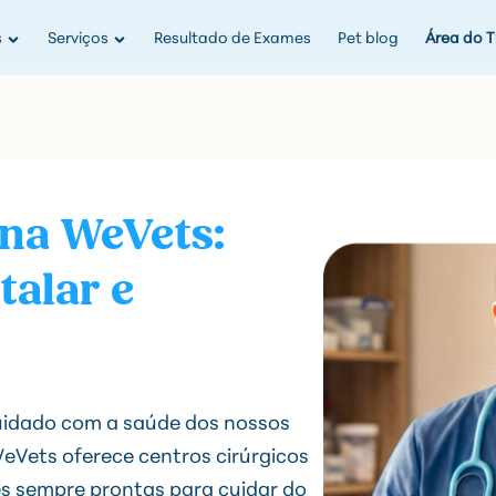
s
Serviços
Resultado de Exames
Pet blog
Área do T
 na WeVets:
talar e
uidado com a saúde dos nossos
 WeVets oferece centros cirúrgicos
es sempre prontas para cuidar do