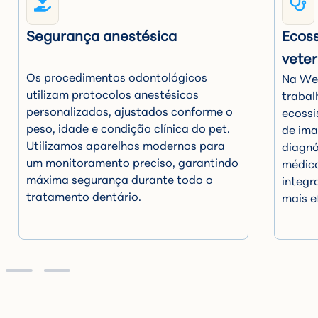
Segurança anestésica
Ecos
veter
Os procedimentos odontológicos
Na WeV
utilizam protocolos anestésicos
trabal
personalizados, ajustados conforme o
ecossi
peso, idade e condição clínica do pet.
de ima
Utilizamos aparelhos modernos para
diagnó
um monitoramento preciso, garantindo
médico
máxima segurança durante todo o
integr
tratamento dentário.
mais e