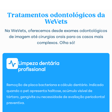
Tratamentos odontológicos da
WeVets
Na WeVets, oferecemos desde exames odontológicos
de imagem até cirurgias orais para os casos mais
complexos. Olha só!
Limpeza dentária
profissional
Remoção de placa bacteriana e cálculo dentário. Indicado
quando o pet apresenta halitose, acúmulo visível de
tártaro, gengivite ou necessidade de avaliação periodontal
preventiva.