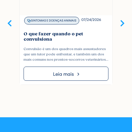
07/24/2026
SINTOMAS E DOENÇAS ANIMAIS
SINT
O que fazer quando o pet
Seu ga
convulsiona
pode 
Convulsão é um dos quadros mais assustadores
Obstruçã
que um tutor pode enfrentar, e também um dos
sérias e
mais comuns nos prontos-socorros veterinários.
O compor
Pode acontecer em cães e gatos de qualquer
areia se
idade, por causas que vão de epilepsia a uma
confundi
Leia mais
intoxicação, e costuma vir sem aviso. Entender o
na verda
que está acontecendo com o pet, saber o que […]
para ris
comum [