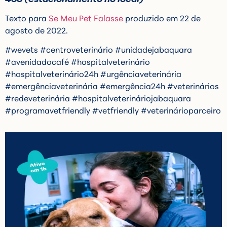
Texto para
Se Meu Pet Falasse
produzido em 22 de
agosto de 2022.
#wevets #centroveterinário #unidadejabaquara
#avenidadocafé #hospitalveterinário
#hospitalveterinário24h #urgênciaveterinária
#emergênciaveterinária #emergência24h #veterinários
#redeveterinária #hospitalveterináriojabaquara
#programavetfriendly #vetfriendly #veterinárioparceiro