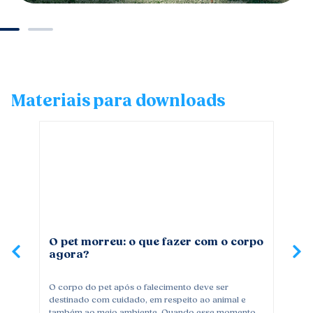
Materiais para downloads
O pet morreu: o que fazer com o corpo
Po
agora?
co
O corpo do pet após o falecimento deve ser
Qua
destinado com cuidado, em respeito ao animal e
bri
também ao meio ambiente. Quando esse momento
com