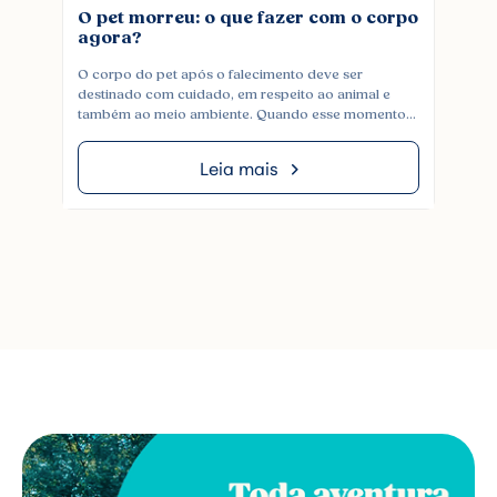
O pet morreu: o que fazer com o corpo
Po
agora?
co
O corpo do pet após o falecimento deve ser
Qua
destinado com cuidado, em respeito ao animal e
bri
também ao meio ambiente. Quando esse momento
com
chega, é comum que o tutor fique em dúvida sobre o
ani
que fazer. Embora a intenção de enterrá-lo em casa
pel
Leia mais
possa parecer uma forma de carinho, essa prática
alg
oferece riscos, como […]
bri
com