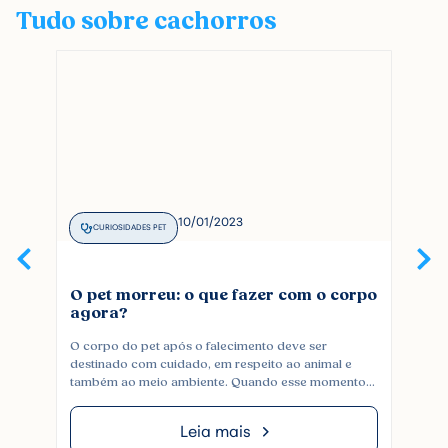
Tudo sobre cachorros
10/01/2023
CURIOSIDADES PET
O pet morreu: o que fazer com o corpo
Po
agora?
co
O corpo do pet após o falecimento deve ser
Qua
destinado com cuidado, em respeito ao animal e
bri
também ao meio ambiente. Quando esse momento
com
chega, é comum que o tutor fique em dúvida sobre o
ani
que fazer. Embora a intenção de enterrá-lo em casa
pel
Leia mais
possa parecer uma forma de carinho, essa prática
alg