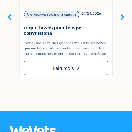
07/24/2026
SINTOMAS E DOENÇAS ANIMAIS
SINT
O que fazer quando o pet
Seu ga
convulsiona
pode 
Convulsão é um dos quadros mais assustadores
Obstruçã
que um tutor pode enfrentar, e também um dos
sérias e
mais comuns nos prontos-socorros veterinários.
O compor
Pode acontecer em cães e gatos de qualquer
areia se
idade, por causas que vão de epilepsia a uma
confundi
Leia mais
intoxicação, e costuma vir sem aviso. Entender o
na verda
que está acontecendo com o pet, saber o que […]
para ris
comum [