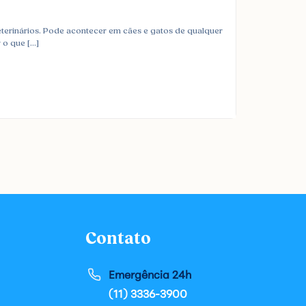
erinários. Pode acontecer em cães e gatos de qualquer
 o que […]
Contato
Emergência 24h
(11) 3336-3900