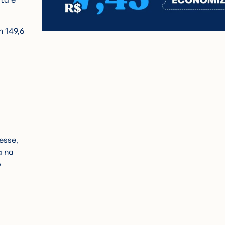
m 149,6
esse,
a na
o