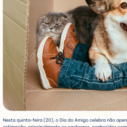
Nesta quinta-feira (20), o Dia do Amigo celebra não ap
estimação, principalmente os cachorros, conhecidos co