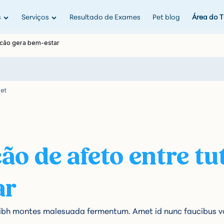
s
Serviços
Resultado de Exames
Pet blog
Área do T
e cão gera bem-estar
pet
ão de afeto entre tu
ar
nibh montes malesuada fermentum. Amet id nunc faucibus v