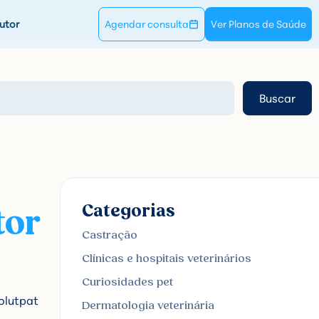
utor
Agendar consulta
Ver Planos de Saúde
Buscar
Categorias
tor
Castração
Clínicas e hospitais veterinários
Curiosidades pet
olutpat
Dermatologia veterinária