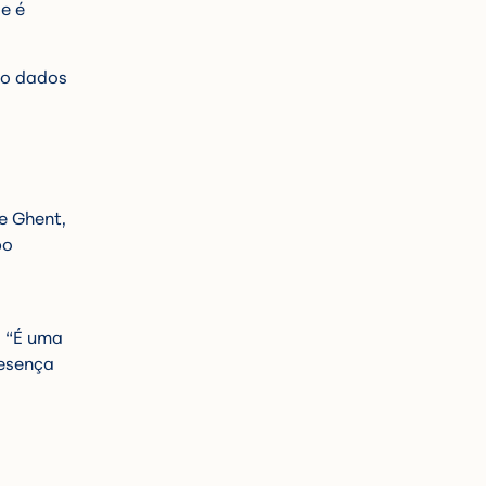
e é
do dados
e Ghent,
bo
: “É uma
resença