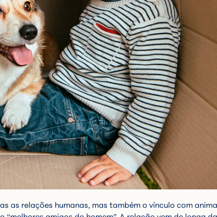
enas as relações humanas, mas também o vínculo com anima
mo “melhores amigos do homem”. A relação vem de longa da